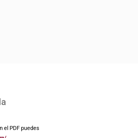
la
on el PDF puedes
rp/