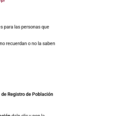
es para las personas que
 no recuerdan o no la saben
 de Registro de Población
lación
dale clic y pon la