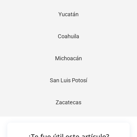
Yucatán
Coahuila
Michoacán
San Luis Potosí
Zacatecas
¿Te fue útil este artículo?