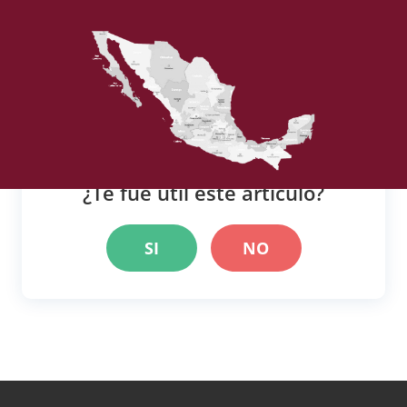
¿Te fue útil este artículo?
SI
NO